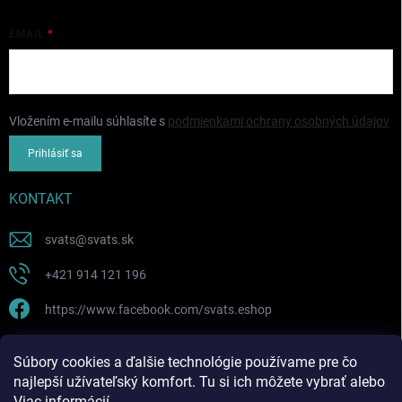
EMAIL
Vložením e-mailu súhlasíte s
podmienkami ochrany osobných údajov
Prihlásiť sa
KONTAKT
svats
@
svats.sk
+421 914 121 196
https://www.facebook.com/svats.eshop
PRIJÍMAME ONLINE PLATBY
Súbory cookies a ďalšie technológie používame pre čo
najlepší užívateľský komfort. Tu si ich môžete vybrať alebo
Viac informácií