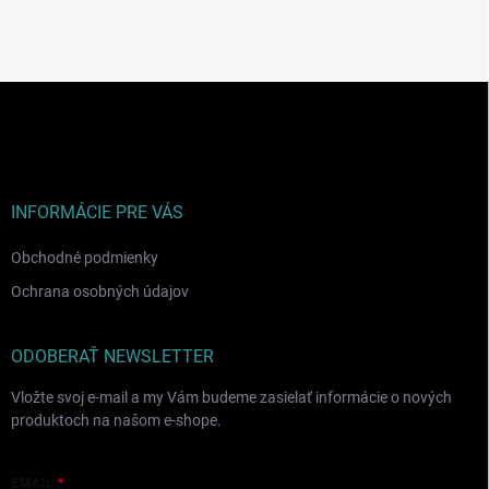
Z
á
p
ä
t
i
INFORMÁCIE PRE VÁS
e
Obchodné podmienky
Ochrana osobných údajov
ODOBERAŤ NEWSLETTER
Vložte svoj e-mail a my Vám budeme zasielať informácie o nových
produktoch na našom e-shope.
EMAIL