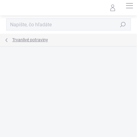
Prejsť
na
obsah
Hľadať
Trvanlivé potraviny