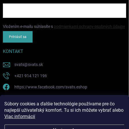
Vložením e-mailu súhlasíte s
podmienkami ochrany osobných údajov
Prihlásiť sa
KONTAKT
svats
@
svats.sk
+421 914 121 196
https://www.facebook.com/svats.eshop
PRIJÍMAME ONLINE PLATBY
Súbory cookies a ďalšie technológie používame pre čo
najlepší užívateľský komfort. Tu si ich môžete vybrať alebo
Viac informácií