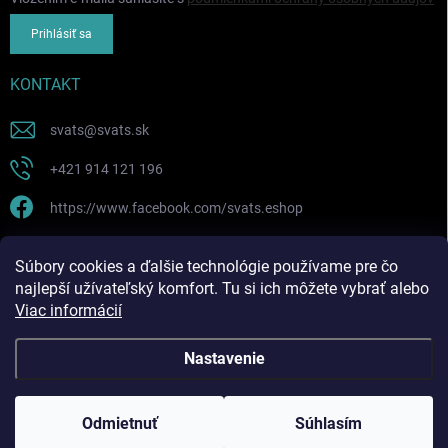
Prihlásiť sa
KONTAKT
svats
@
svats.sk
+421 914 121 196
https://www.facebook.com/svats.eshop
PRIJÍMAME ONLINE PLATBY
Súbory cookies a ďalšie technológie používame pre čo
najlepší užívateľský komfort. Tu si ich môžete vybrať alebo
Viac informácií
Nastavenie
Copyright 2026
SVATS SK ! eshop
. Všetky práva vyhradené.
Odmietnuť
Súhlasím
Vytvoril Shoptet