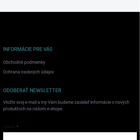
Z
á
p
ä
t
i
INFORMÁCIE PRE VÁS
e
Obchodné podmienky
Ochrana osobných údajov
ODOBERAŤ NEWSLETTER
Vložte svoj e-mail a my Vám budeme zasielať informácie o nových
produktoch na našom e-shope.
EMAIL