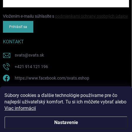
Vložením e-mailu súhlasíte s
podmienkami ochrany osobných údajov
Prihlásiť sa
KONTAKT
svats
@
svats.sk
+421 914 121 196
https://www.facebook.com/svats.eshop
PRIJÍMAME ONLINE PLATBY
Súbory cookies a ďalšie technológie používame pre čo
najlepší užívateľský komfort. Tu si ich môžete vybrať alebo
Viac informácií
Nastavenie