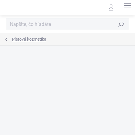
Prejsť
na
obsah
Hľadať
Pleťová kozmetika