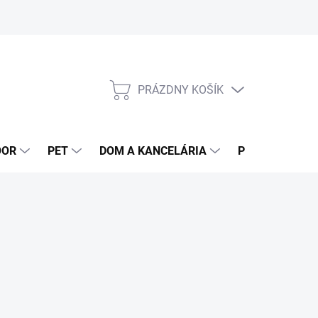
PRÁZDNY KOŠÍK
NÁKUPNÝ
KOŠÍK
OOR
PET
DOM A KANCELÁRIA
POTRAVINY