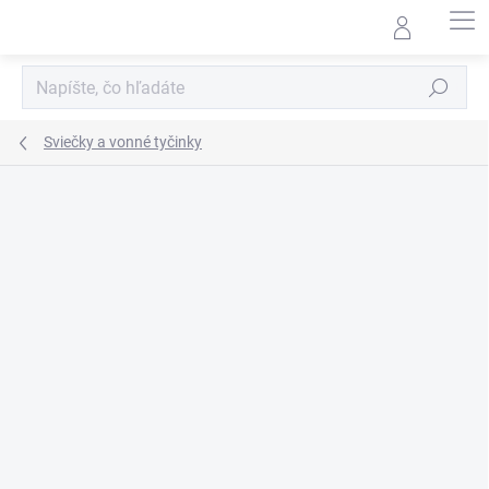
Prejsť
na
obsah
Hľadať
Sviečky a vonné tyčinky