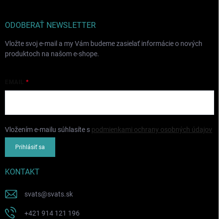
ODOBERAŤ NEWSLETTER
Vložte svoj e-mail a my Vám budeme zasielať informácie o nových
produktoch na našom e-shope.
EMAIL
Vložením e-mailu súhlasíte s
podmienkami ochrany osobných údajov
Prihlásiť sa
KONTAKT
svats
@
svats.sk
+421 914 121 196