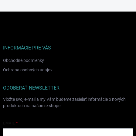
Z
á
p
ä
t
i
INFORMÁCIE PRE VÁS
e
Obchodné podmienky
Ochrana osobných údajov
ODOBERAŤ NEWSLETTER
Vložte svoj e-mail a my Vám budeme zasielať informácie o nových
produktoch na našom e-shope.
EMAIL