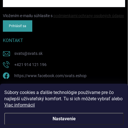
Vložením e-mailu súhlasíte s
podmienkami ochrany osobných údajov
Prihlásiť sa
KONTAKT
svats
@
svats.sk
+421 914 121 196
https://www.facebook.com/svats.eshop
PRIJÍMAME ONLINE PLATBY
Súbory cookies a ďalšie technológie používame pre čo
najlepší užívateľský komfort. Tu si ich môžete vybrať alebo
Viac informácií
Nastavenie