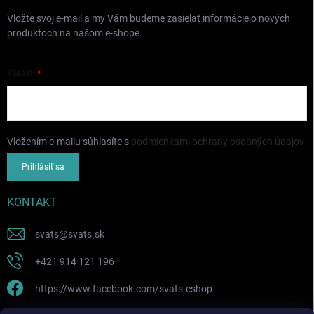
Vložte svoj e-mail a my Vám budeme zasielať informácie o nových
produktoch na našom e-shope.
EMAIL
Vložením e-mailu súhlasíte s
podmienkami ochrany osobných údajov
Prihlásiť sa
KONTAKT
svats
@
svats.sk
+421 914 121 196
https://www.facebook.com/svats.eshop