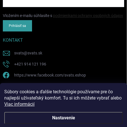
Vložením e-mailu súhlasíte s
podmienkami ochrany osobných údajov
Prihlásiť sa
KONTAKT
svats
@
svats.sk
+421 914 121 196
https://www.facebook.com/svats.eshop
PRIJÍMAME ONLINE PLATBY
Súbory cookies a ďalšie technológie používame pre čo
najlepší užívateľský komfort. Tu si ich môžete vybrať alebo
Viac informácií
Nastavenie