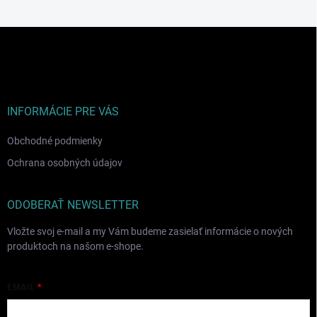
Z
á
p
ä
t
i
INFORMÁCIE PRE VÁS
e
Obchodné podmienky
Ochrana osobných údajov
ODOBERAŤ NEWSLETTER
Vložte svoj e-mail a my Vám budeme zasielať informácie o nových
produktoch na našom e-shope.
EMAIL