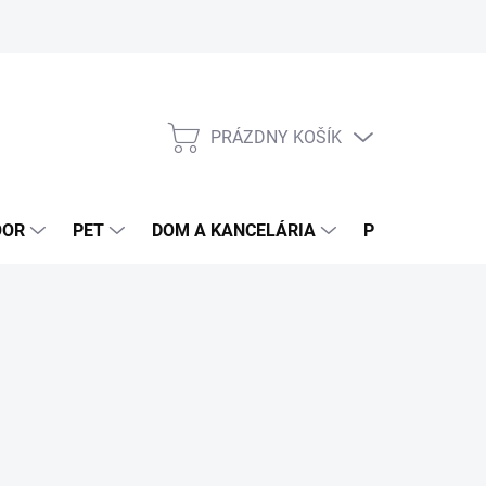
PRÁZDNY KOŠÍK
NÁKUPNÝ
KOŠÍK
OOR
PET
DOM A KANCELÁRIA
POTRAVINY