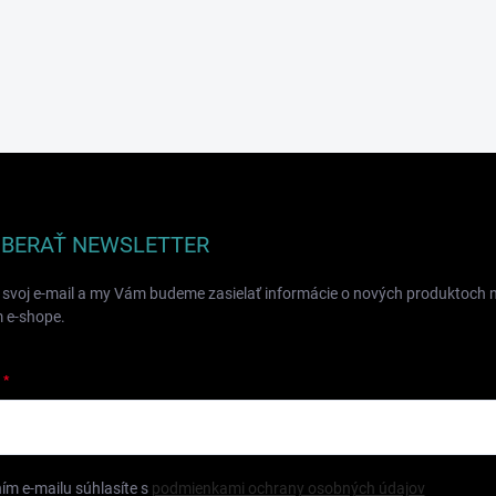
BERAŤ NEWSLETTER
 svoj e-mail a my Vám budeme zasielať informácie o nových produktoch 
 e-shope.
ím e-mailu súhlasíte s
podmienkami ochrany osobných údajov