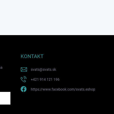
KONTAKT
na
svats
@
svats.sk
+421 914 121 196
https://www.facebook.com/svats.eshop