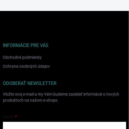
Z
á
p
ä
t
i
INFORMÁCIE PRE VÁS
e
Obchodné podmienky
Ochrana osobných údajov
ODOBERAŤ NEWSLETTER
Vložte svoj e-mail a my Vám budeme zasielať informácie o nových
produktoch na našom e-shope.
EMAIL