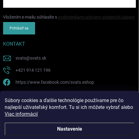
Vložením e-mailu súhlasíte s
podmienkami ochrany osobných údajov
Prihlásiť sa
KONTAKT
svats
@
svats.sk
+421 914 121 196
https://www.facebook.com/svats.eshop
PRIJÍMAME ONLINE PLATBY
Súbory cookies a ďalšie technológie používame pre čo
najlepší užívateľský komfort. Tu si ich môžete vybrať alebo
Viac informácií
Nastavenie