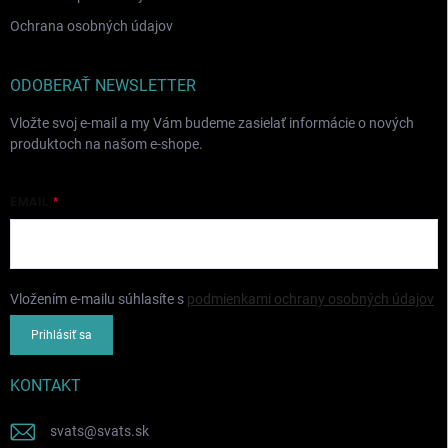
Ochrana osobných údajov
ODOBERAŤ NEWSLETTER
Vložte svoj e-mail a my Vám budeme zasielať informácie o nových
produktoch na našom e-shope.
EMAIL
Vložením e-mailu súhlasíte s
podmienkami ochrany osobných údajov
Prihlásiť sa
KONTAKT
svats
@
svats.sk