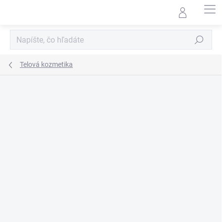
Prejsť
na
obsah
Hľadať
Telová kozmetika