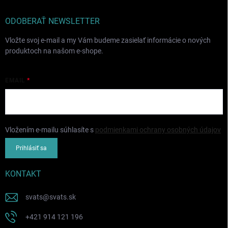
ODOBERAŤ NEWSLETTER
Vložte svoj e-mail a my Vám budeme zasielať informácie o nových
produktoch na našom e-shope.
EMAIL
Vložením e-mailu súhlasíte s
podmienkami ochrany osobných údajov
Prihlásiť sa
KONTAKT
svats
@
svats.sk
+421 914 121 196