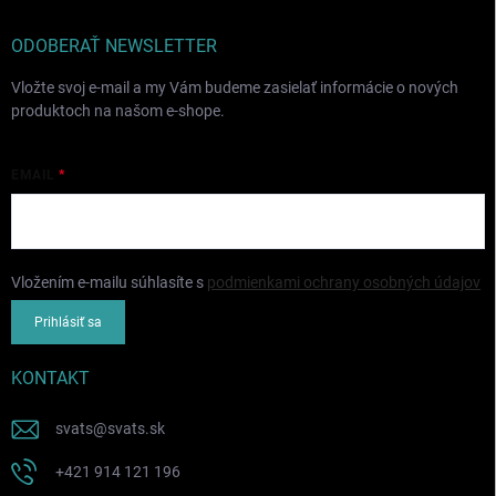
ODOBERAŤ NEWSLETTER
Vložte svoj e-mail a my Vám budeme zasielať informácie o nových
produktoch na našom e-shope.
EMAIL
Vložením e-mailu súhlasíte s
podmienkami ochrany osobných údajov
Prihlásiť sa
KONTAKT
svats
@
svats.sk
+421 914 121 196