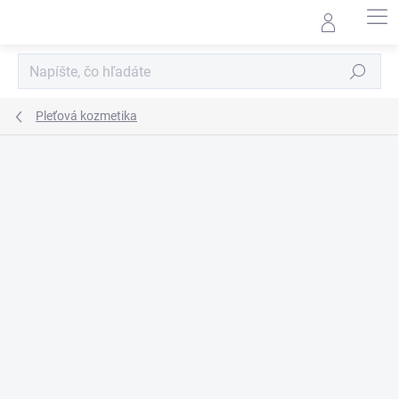
Prejsť
na
obsah
Hľadať
Pleťová kozmetika