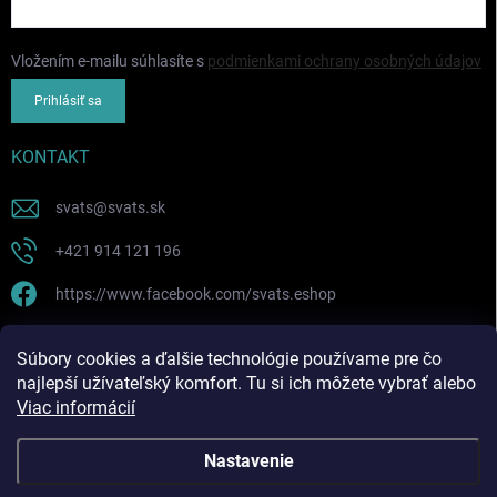
Vložením e-mailu súhlasíte s
podmienkami ochrany osobných údajov
Prihlásiť sa
KONTAKT
svats
@
svats.sk
+421 914 121 196
https://www.facebook.com/svats.eshop
PRIJÍMAME ONLINE PLATBY
Súbory cookies a ďalšie technológie používame pre čo
najlepší užívateľský komfort. Tu si ich môžete vybrať alebo
Viac informácií
Nastavenie