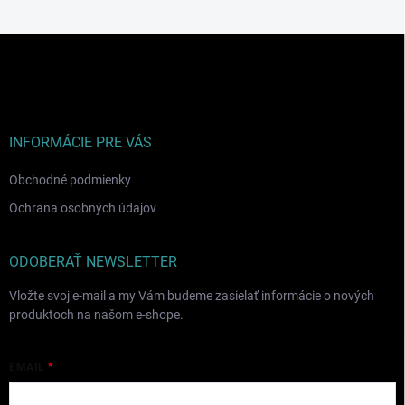
Z
á
p
ä
t
i
INFORMÁCIE PRE VÁS
e
Obchodné podmienky
Ochrana osobných údajov
ODOBERAŤ NEWSLETTER
Vložte svoj e-mail a my Vám budeme zasielať informácie o nových
produktoch na našom e-shope.
EMAIL