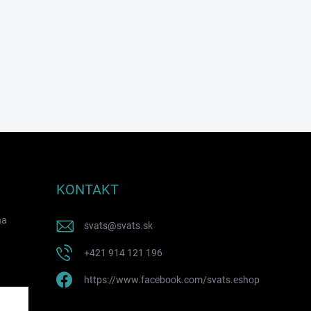
KONTAKT
na
svats
@
svats.sk
+421 914 121 196
https://www.facebook.com/svats.eshop