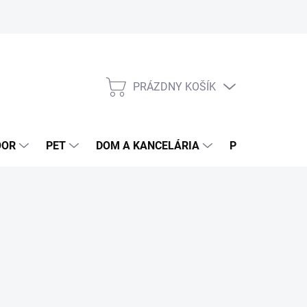
PRÁZDNY KOŠÍK
NÁKUPNÝ
KOŠÍK
OOR
PET
DOM A KANCELÁRIA
POTRAVINY