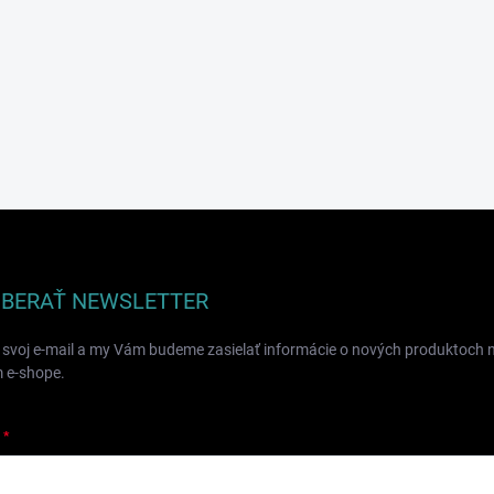
BERAŤ NEWSLETTER
 svoj e-mail a my Vám budeme zasielať informácie o nových produktoch 
 e-shope.