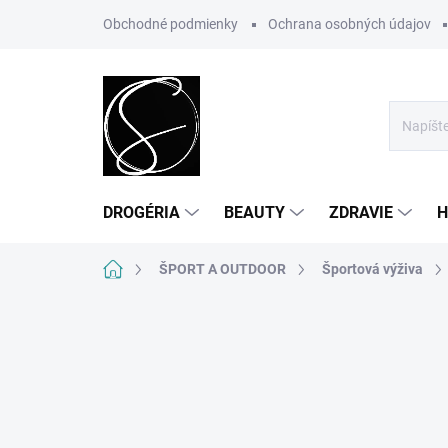
Prejsť
Obchodné podmienky
Ochrana osobných údajov
na
obsah
DROGÉRIA
BEAUTY
ZDRAVIE
H
Domov
ŠPORT A OUTDOOR
Športová výživa