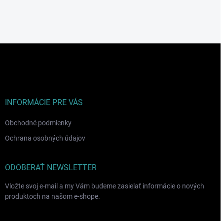
Z
á
p
ä
t
i
INFORMÁCIE PRE VÁS
e
Obchodné podmienky
Ochrana osobných údajov
ODOBERAŤ NEWSLETTER
Vložte svoj e-mail a my Vám budeme zasielať informácie o nových
produktoch na našom e-shope.