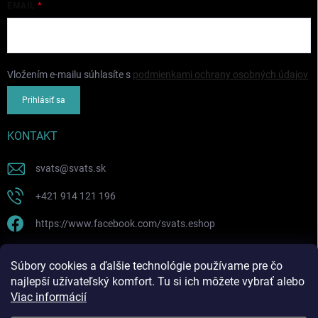
EMAIL
Vložením e-mailu súhlasíte s
podmienkami ochrany osobných údajov
Prihlásiť sa
KONTAKT
svats
@
svats.sk
+421 914 121 196
https://www.facebook.com/svats.eshop
PRIJÍMAME ONLINE PLATBY
Súbory cookies a ďalšie technológie používame pre čo
najlepší užívateľský komfort. Tu si ich môžete vybrať alebo
Viac informácií