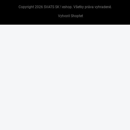
Copyright 2026
SVATS SK ! eshop
. Všetky práva vyhradené.
Vytvoril Shoptet