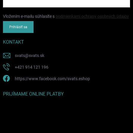
Vložením e-mailu súhlasíte s
podmienkami ochrany osobných údajov
Prihlásiť sa
KONTAKT
svats
@
svats.sk
+421 914 121 196
https://www.facebook.com/svats.eshop
PRIJÍMAME ONLINE PLATBY