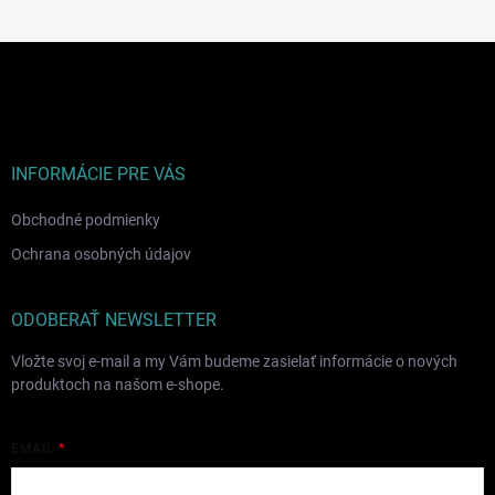
Z
á
p
ä
t
i
INFORMÁCIE PRE VÁS
e
Obchodné podmienky
Ochrana osobných údajov
ODOBERAŤ NEWSLETTER
Vložte svoj e-mail a my Vám budeme zasielať informácie o nových
produktoch na našom e-shope.
EMAIL