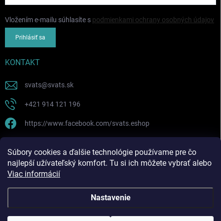
Vložením e-mailu súhlasíte s
podmienkami ochrany osobných údajov
Prihlásiť sa
KONTAKT
svats
@
svats.sk
+421 914 121 196
https://www.facebook.com/svats.eshop
PRIJÍMAME ONLINE PLATBY
Súbory cookies a ďalšie technológie používame pre čo
najlepší užívateľský komfort. Tu si ich môžete vybrať alebo
Viac informácií
Nastavenie