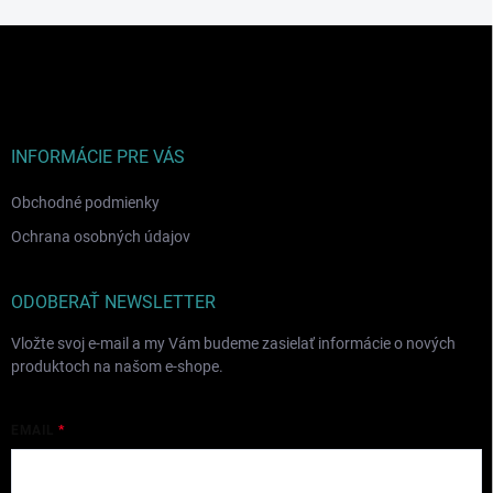
Z
á
p
ä
t
i
INFORMÁCIE PRE VÁS
e
Obchodné podmienky
Ochrana osobných údajov
ODOBERAŤ NEWSLETTER
Vložte svoj e-mail a my Vám budeme zasielať informácie o nových
produktoch na našom e-shope.
EMAIL