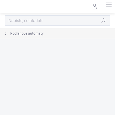
Prejsť
na
obsah
Hľadať
Podlahové automaty