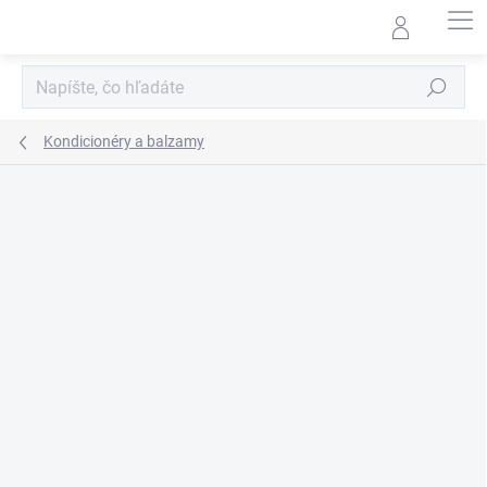
Prejsť
na
obsah
Hľadať
Kondicionéry a balzamy