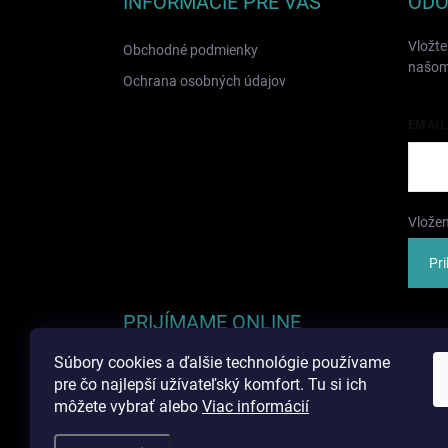
INFORMÁCIE PRE VÁS
ODO
t
i
Vložte
Obchodné podmienky
e
našom
Ochrana osobných údajov
EMAIL
Vložen
Pri
PRIJÍMAME ONLINE
PLATBY
Súbory cookies a ďalšie technológie používame
pre čo najlepší užívateľský komfort. Tu si ich
môžete vybrať alebo
Viac informácií