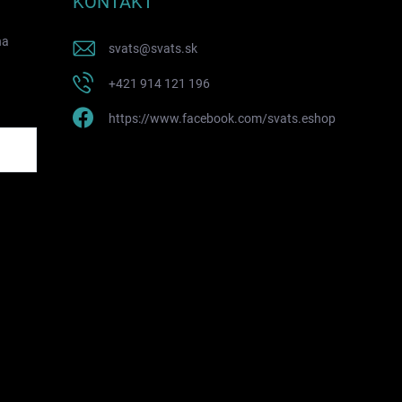
KONTAKT
na
svats
@
svats.sk
+421 914 121 196
https://www.facebook.com/svats.eshop