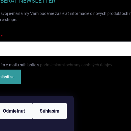
BERAŤ NEWSLETTER
 svoj e-mail a my Vám budeme zasielať informácie o nových produktoch 
 e-shope.
ím e-mailu súhlasíte s
podmienkami ochrany osobných údajov
hlásiť sa
Odmietnuť
Súhlasím