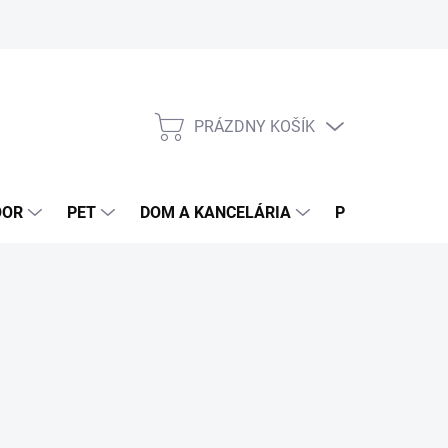
PRÁZDNY KOŠÍK
NÁKUPNÝ
KOŠÍK
OOR
PET
DOM A KANCELÁRIA
POTRAVINY