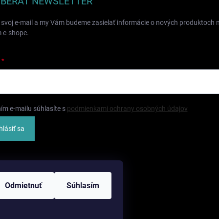
BERAŤ NEWSLETTER
 svoj e-mail a my Vám budeme zasielať informácie o nových produktoch 
 e-shope.
ím e-mailu súhlasíte s
podmienkami ochrany osobných údajov
hlásiť sa
Odmietnuť
Súhlasím