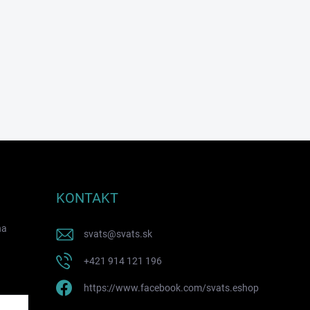
KONTAKT
na
svats
@
svats.sk
+421 914 121 196
https://www.facebook.com/svats.eshop