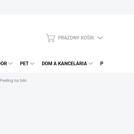
PRÁZDNY KOŠÍK
NÁKUPNÝ
KOŠÍK
OOR
PET
DOM A KANCELÁRIA
POTRAVINY
Peeling na telo