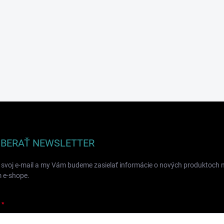
BERAŤ NEWSLETTER
 svoj e-mail a my Vám budeme zasielať informácie o nových produktoch 
 e-shope.