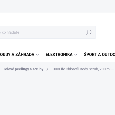
Hľadať
OBBY A ZÁHRADA
ELEKTRONIKA
ŠPORT A OUTD
Telové peelingy a scruby
DuoLife Chlorofil Body Scrub, 200 ml
— 