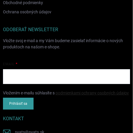
Obchodné podmienky
Ochrana osobných údajov
ODOBERAŤ NEWSLETTER
Vložte svoj e-mail a my Vám budeme zasielať informácie o nových
produktoch na našom e-shope.
EMAIL
Vložením e-mailu súhlasíte s
podmienkami ochrany osobných údajov
Prihlásiť sa
KONTAKT
svats
@
svats.sk