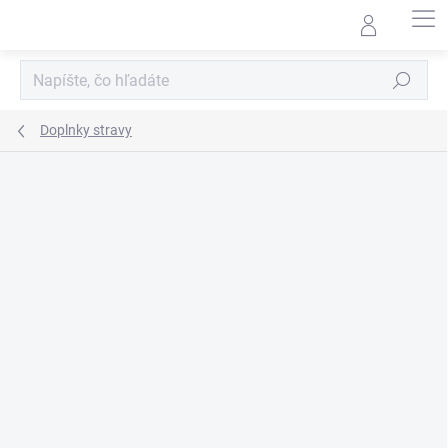
Prejsť
na
obsah
Hľadať
Doplnky stravy