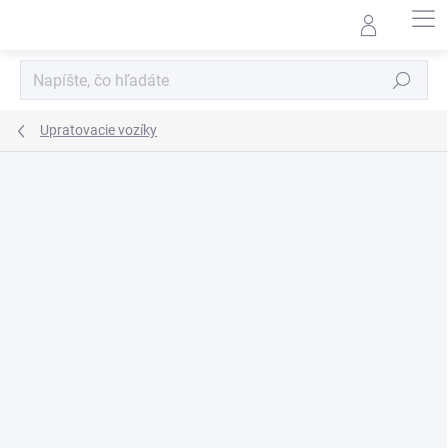
Prejsť
na
obsah
Hľadať
Upratovacie vozíky