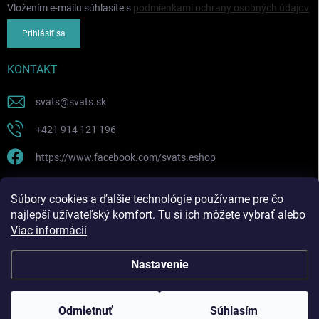
Vložením e-mailu súhlasíte s
podmienkami ochrany osobných údajov
Prihlásiť sa
KONTAKT
svats
@
svats.sk
+421 914 121 196
https://www.facebook.com/svats.eshop
PRIJÍMAME ONLINE PLATBY
Súbory cookies a ďalšie technológie používame pre čo
najlepší užívateľský komfort. Tu si ich môžete vybrať alebo
Viac informácií
Nastavenie
Copyright 2026
SVATS SK ! eshop
. Všetky práva vyhradené.
Odmietnuť
Súhlasím