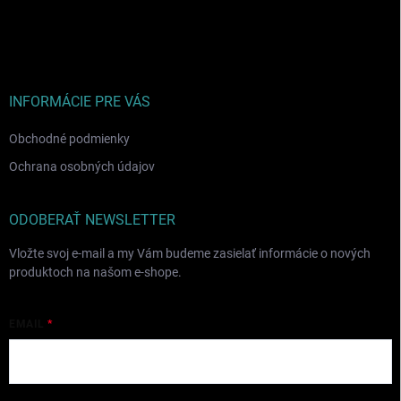
Z
á
p
ä
t
i
INFORMÁCIE PRE VÁS
e
Obchodné podmienky
Ochrana osobných údajov
ODOBERAŤ NEWSLETTER
Vložte svoj e-mail a my Vám budeme zasielať informácie o nových
produktoch na našom e-shope.
EMAIL