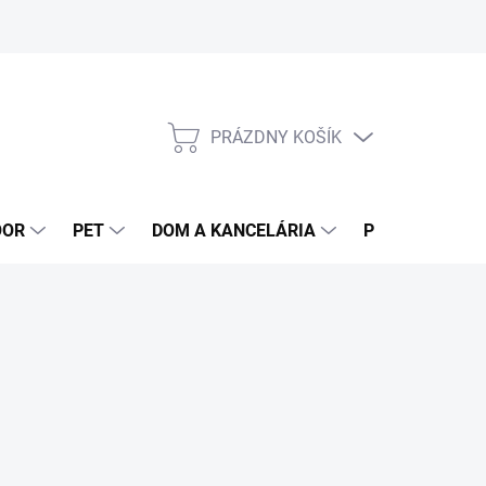
PRÁZDNY KOŠÍK
NÁKUPNÝ
KOŠÍK
OOR
PET
DOM A KANCELÁRIA
POTRAVINY