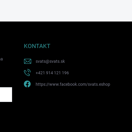
KONTAKT
na
svats
@
svats.sk
+421 914 121 196
https://www.facebook.com/svats.eshop