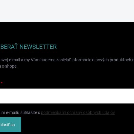
BERAŤ NEWSLETTER
 svoj e-mail a my Vám budeme zasielať informácie o nových produktoch 
 e-shope.
ím e-mailu súhlasíte s
podmienkami ochrany osobných údajov
hlásiť sa