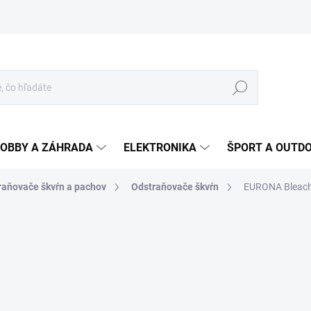
Hľadať
OBBY A ZÁHRADA
ELEKTRONIKA
ŠPORT A OUTD
raňovače škvŕn a pachov
Odstraňovače škvŕn
EURONA Bleach