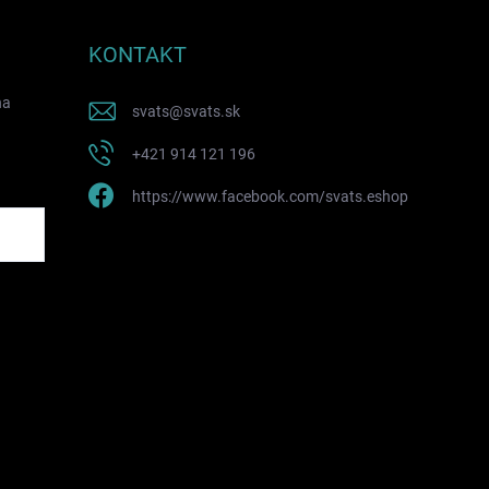
KONTAKT
na
svats
@
svats.sk
+421 914 121 196
https://www.facebook.com/svats.eshop