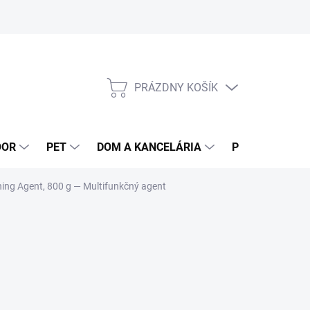
PRÁZDNY KOŠÍK
NÁKUPNÝ
KOŠÍK
OOR
PET
DOM A KANCELÁRIA
POTRAVINY
ing Agent, 800 g
— Multifunkčný agent