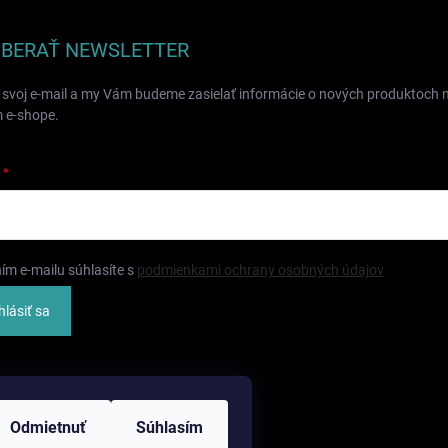
BERAŤ NEWSLETTER
 svoj e-mail a my Vám budeme zasielať informácie o nových produktoch 
 e-shope.
ím e-mailu súhlasíte s
podmienkami ochrany osobných údajov
hlásiť sa
Odmietnuť
Súhlasím