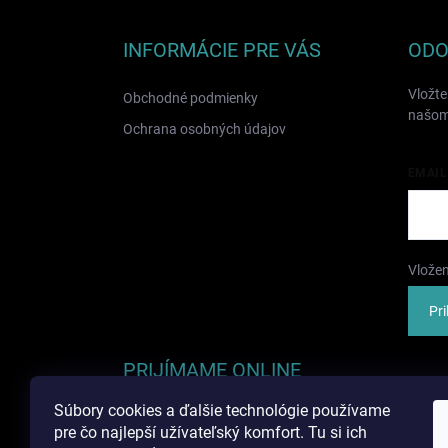
p
ä
INFORMÁCIE PRE VÁS
ODO
t
i
Vložte
Obchodné podmienky
e
našom
Ochrana osobných údajov
EMAIL
Vložen
Pri
PRIJÍMAME ONLINE
PLATBY
Súbory cookies a ďalšie technológie používame
pre čo najlepší užívateľský komfort. Tu si ich