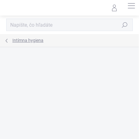
Prejsť
na
obsah
Hľadať
Intímna hygiena