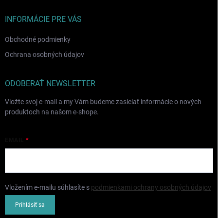
t
i
INFORMÁCIE PRE VÁS
e
Obchodné podmienky
Ochrana osobných údajov
ODOBERAŤ NEWSLETTER
Vložte svoj e-mail a my Vám budeme zasielať informácie o nových
produktoch na našom e-shope.
EMAIL
Vložením e-mailu súhlasíte s
podmienkami ochrany osobných údajov
Prihlásiť sa