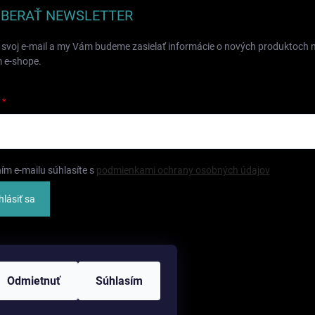
BERAŤ NEWSLETTER
 svoj e-mail a my Vám budeme zasielať informácie o nových produktoch 
 e-shope.
ím e-mailu súhlasíte s
podmienkami ochrany osobných údajov
hlásiť sa
Odmietnuť
Súhlasím