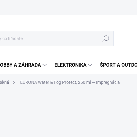
Hľadať
OBBY A ZÁHRADA
ELEKTRONIKA
ŠPORT A OUTD
 okná
EURONA Water & Fog Protect, 250 ml
— Impregnácia