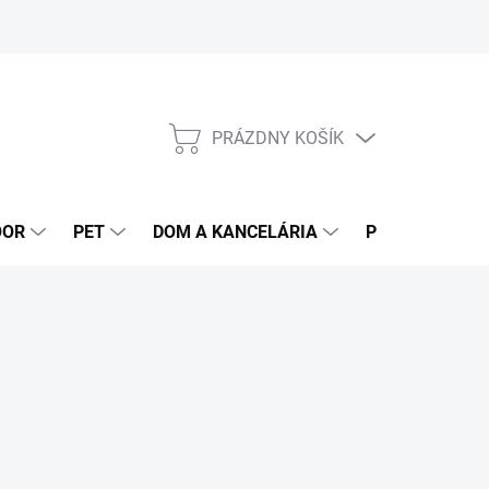
PRÁZDNY KOŠÍK
NÁKUPNÝ
KOŠÍK
OOR
PET
DOM A KANCELÁRIA
POTRAVINY