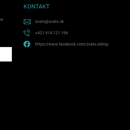
KONTAKT
na
svats
@
svats.sk
+421 914 121 196
https://www.facebook.com/svats.eshop