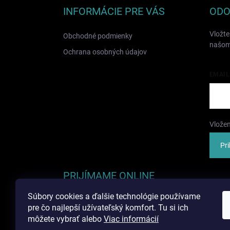
ä
INFORMÁCIE PRE VÁS
ODO
t
i
Vložte
Obchodné podmienky
e
našom
Ochrana osobných údajov
EMAIL
Vložen
Pri
PRIJÍMAME ONLINE
PLATBY
Súbory cookies a ďalšie technológie používame
pre čo najlepší užívateľský komfort. Tu si ich
môžete vybrať alebo
Viac informácií