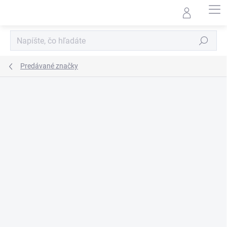
Prejsť
na
obsah
Hľadať
Predávané značky