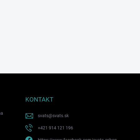
KONTAKT
na
svats
@
svats.sk
+421 914 121 196