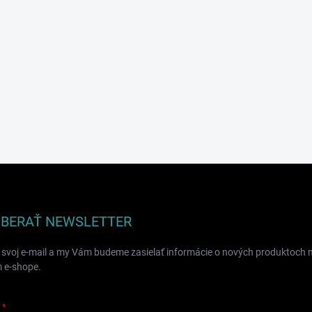
BERAŤ NEWSLETTER
 svoj e-mail a my Vám budeme zasielať informácie o nových produktoch 
 e-shope.