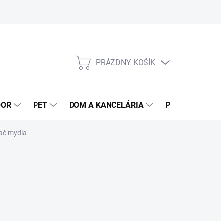
PRÁZDNY KOŠÍK
NÁKUPNÝ
KOŠÍK
OOR
PET
DOM A KANCELÁRIA
POTRAVINY
ač mydla