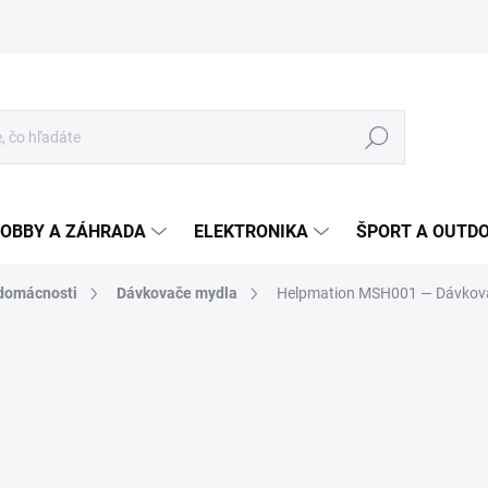
Hľadať
OBBY A ZÁHRADA
ELEKTRONIKA
ŠPORT A OUTD
 domácnosti
Dávkovače mydla
Helpmation MSH001
— Dávkov