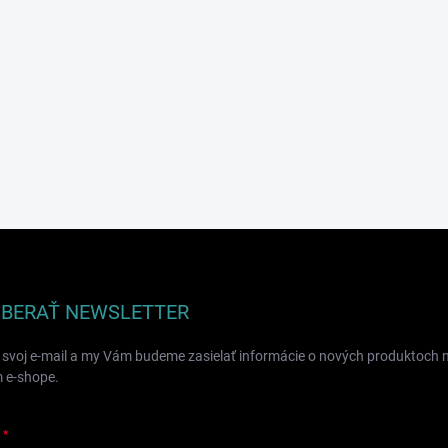
BERAŤ NEWSLETTER
 svoj e-mail a my Vám budeme zasielať informácie o nových produktoch 
 e-shope.