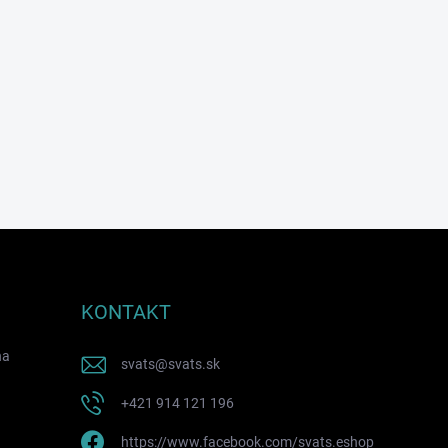
KONTAKT
na
svats
@
svats.sk
+421 914 121 196
https://www.facebook.com/svats.eshop