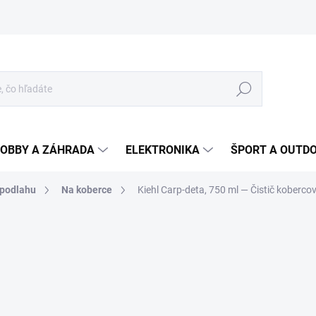
Hľadať
OBBY A ZÁHRADA
ELEKTRONIKA
ŠPORT A OUTD
podlahu
Na koberce
Kiehl Carp-deta, 750 ml
— Čistič koberco