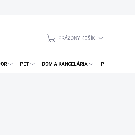
PRÁZDNY KOŠÍK
NÁKUPNÝ
KOŠÍK
OOR
PET
DOM A KANCELÁRIA
POTRAVINY
v