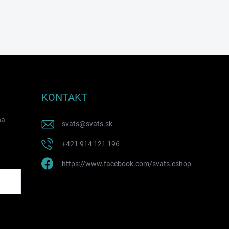
KONTAKT
na
svats
@
svats.sk
+421 914 121 196
https://www.facebook.com/svats.eshop