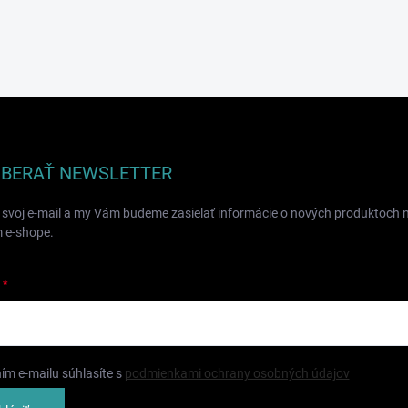
BERAŤ NEWSLETTER
 svoj e-mail a my Vám budeme zasielať informácie o nových produktoch 
 e-shope.
ím e-mailu súhlasíte s
podmienkami ochrany osobných údajov