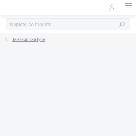
Prejsť
na
obsah
Hľadať
Teleskopické tyče