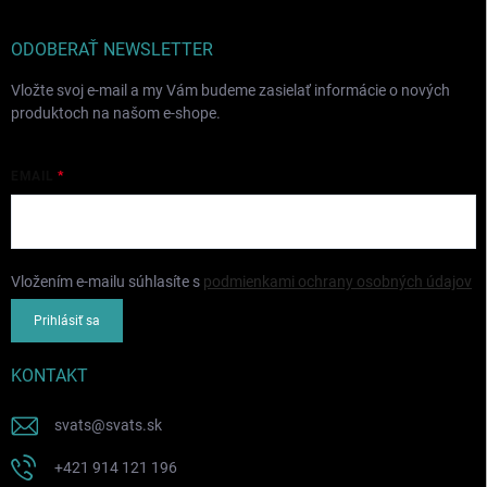
ODOBERAŤ NEWSLETTER
Vložte svoj e-mail a my Vám budeme zasielať informácie o nových
produktoch na našom e-shope.
EMAIL
Vložením e-mailu súhlasíte s
podmienkami ochrany osobných údajov
Prihlásiť sa
KONTAKT
svats
@
svats.sk
+421 914 121 196