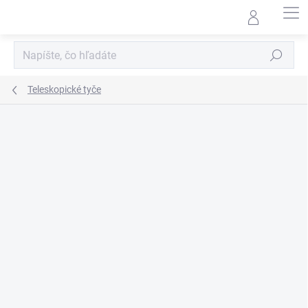
Prejsť
na
obsah
Hľadať
Teleskopické tyče