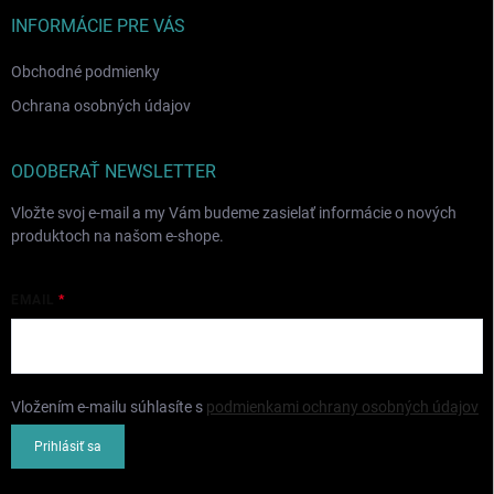
t
i
INFORMÁCIE PRE VÁS
e
Obchodné podmienky
Ochrana osobných údajov
ODOBERAŤ NEWSLETTER
Vložte svoj e-mail a my Vám budeme zasielať informácie o nových
produktoch na našom e-shope.
EMAIL
Vložením e-mailu súhlasíte s
podmienkami ochrany osobných údajov
Prihlásiť sa