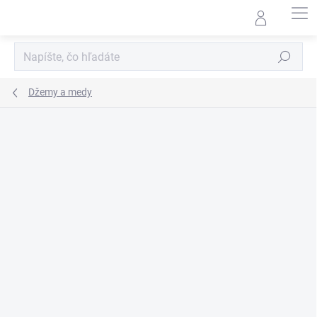
Prejsť
na
obsah
Hľadať
Džemy a medy