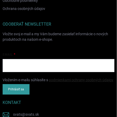
Obchodné podmienky
Ochrana osobných údajov
ODOBERAŤ NEWSLETTER
Vložte svoj e-mail a my Vám budeme zasielať informácie o nových
produktoch na našom e-shope.
EMAIL
Vložením e-mailu súhlasíte s
podmienkami ochrany osobných údajov
Prihlásiť sa
KONTAKT
svats
@
svats.sk