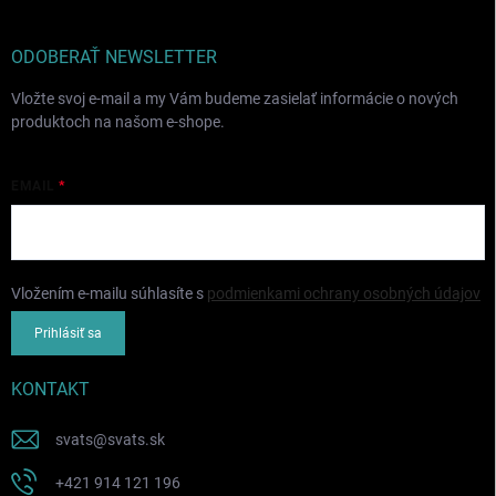
ODOBERAŤ NEWSLETTER
Vložte svoj e-mail a my Vám budeme zasielať informácie o nových
produktoch na našom e-shope.
EMAIL
Vložením e-mailu súhlasíte s
podmienkami ochrany osobných údajov
Prihlásiť sa
KONTAKT
svats
@
svats.sk
+421 914 121 196