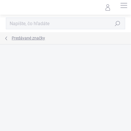
Prejsť
na
obsah
Hľadať
Predávané značky