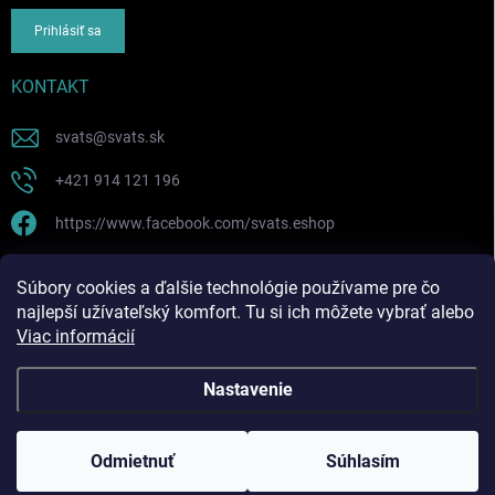
Prihlásiť sa
KONTAKT
svats
@
svats.sk
+421 914 121 196
https://www.facebook.com/svats.eshop
PRIJÍMAME ONLINE PLATBY
Súbory cookies a ďalšie technológie používame pre čo
najlepší užívateľský komfort. Tu si ich môžete vybrať alebo
Viac informácií
Nastavenie
Copyright 2026
SVATS SK ! eshop
. Všetky práva vyhradené.
Odmietnuť
Súhlasím
Vytvoril Shoptet