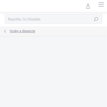
Prejsť
na
obsah
Hľadať
Vosky a disperzie