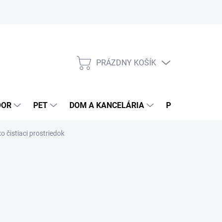
PRÁZDNY KOŠÍK
NÁKUPNÝ
KOŠÍK
OOR
PET
DOM A KANCELÁRIA
POTRAVINY
o čistiaci prostriedok