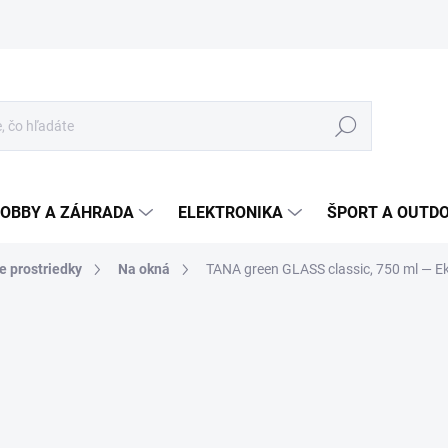
Hľadať
OBBY A ZÁHRADA
ELEKTRONIKA
ŠPORT A OUTD
ce prostriedky
Na okná
TANA green GLASS classic, 750 ml
— Ek