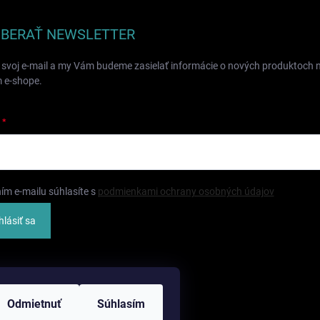
BERAŤ NEWSLETTER
 svoj e-mail a my Vám budeme zasielať informácie o nových produktoch 
 e-shope.
ím e-mailu súhlasíte s
podmienkami ochrany osobných údajov
hlásiť sa
Odmietnuť
Súhlasím