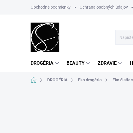
Prejsť
Obchodné podmienky
Ochrana osobných údajov
na
obsah
DROGÉRIA
BEAUTY
ZDRAVIE
H
Domov
DROGÉRIA
Eko drogéria
Eko čistia