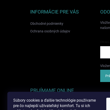
p
ä
INFORMÁCIE PRE VÁS
ODO
t
i
Vložte
Obchodné podmienky
e
našom
Ochrana osobných údajov
EMAIL
Vložen
Pri
PRIJÍMAME ONLINE
PLATBY
Súbory cookies a ďalšie technológie používame
pre čo najlepší užívateľský komfort. Tu si ich