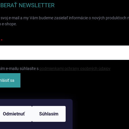
BERAŤ NEWSLETTER
 svoj e-mail a my Vám budeme zasielať informácie o nových produktoch 
 e-shope.
ím e-mailu súhlasíte s
podmienkami ochrany osobných údajov
hlásiť sa
Odmietnuť
Súhlasím