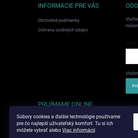
ä
INFORMÁCIE PRE VÁS
ODO
t
i
Vložte
Obchodné podmienky
e
našom
Ochrana osobných údajov
EMAIL
Vložen
Pri
PRIJÍMAME ONLINE
PLATBY
Súbory cookies a ďalšie technológie používame
pre čo najlepší užívateľský komfort. Tu si ich
môžete vybrať alebo
Viac informácií