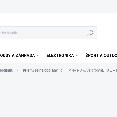
Hľadať
OBBY A ZÁHRADA
ELEKTRONIKA
ŠPORT A OUTD
podlahu
Priemyselné podlahy
TANA NOWA® gromar, 10 L
— 