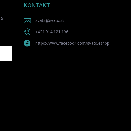
KONTAKT
na
svats
@
svats.sk
+421 914 121 196
https://www.facebook.com/svats.eshop