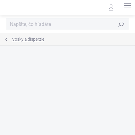
Prejsť
na
obsah
Hľadať
Vosky a disperzie