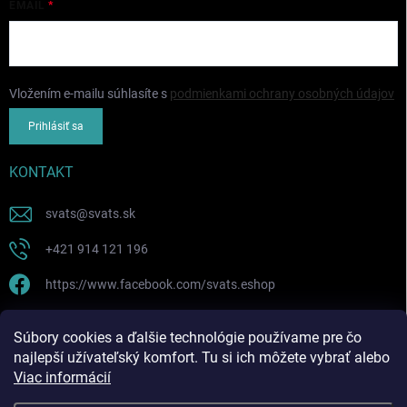
EMAIL
Vložením e-mailu súhlasíte s
podmienkami ochrany osobných údajov
Prihlásiť sa
KONTAKT
svats
@
svats.sk
+421 914 121 196
https://www.facebook.com/svats.eshop
PRIJÍMAME ONLINE PLATBY
Súbory cookies a ďalšie technológie používame pre čo
najlepší užívateľský komfort. Tu si ich môžete vybrať alebo
Viac informácií