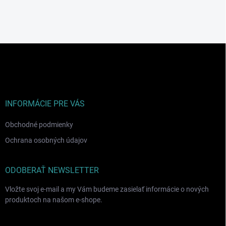
Z
á
p
ä
t
i
INFORMÁCIE PRE VÁS
e
Obchodné podmienky
Ochrana osobných údajov
ODOBERAŤ NEWSLETTER
Vložte svoj e-mail a my Vám budeme zasielať informácie o nových
produktoch na našom e-shope.