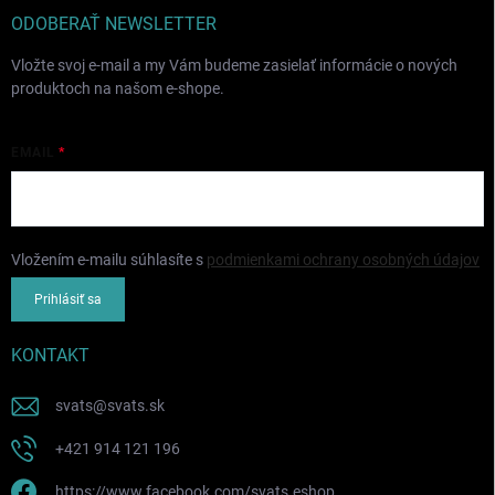
ODOBERAŤ NEWSLETTER
Vložte svoj e-mail a my Vám budeme zasielať informácie o nových
produktoch na našom e-shope.
EMAIL
Vložením e-mailu súhlasíte s
podmienkami ochrany osobných údajov
Prihlásiť sa
KONTAKT
svats
@
svats.sk
+421 914 121 196
https://www.facebook.com/svats.eshop