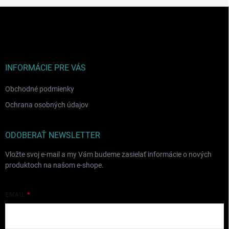
Z
á
p
ä
t
i
INFORMÁCIE PRE VÁS
e
Obchodné podmienky
Ochrana osobných údajov
ODOBERAŤ NEWSLETTER
Vložte svoj e-mail a my Vám budeme zasielať informácie o nových
produktoch na našom e-shope.
EMAIL