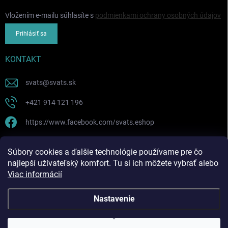
Vložením e-mailu súhlasíte s
podmienkami ochrany osobných údajov
Prihlásiť sa
KONTAKT
svats
@
svats.sk
+421 914 121 196
https://www.facebook.com/svats.eshop
PRIJÍMAME ONLINE PLATBY
Súbory cookies a ďalšie technológie používame pre čo
najlepší užívateľský komfort. Tu si ich môžete vybrať alebo
Viac informácií
Nastavenie
Copyright 2026
SVATS SK ! eshop
. Všetky práva vyhradené.