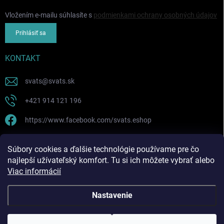
Vložením e-mailu súhlasíte s
podmienkami ochrany osobných údajov
Prihlásiť sa
KONTAKT
svats
@
svats.sk
+421 914 121 196
https://www.facebook.com/svats.eshop
PRIJÍMAME ONLINE PLATBY
Súbory cookies a ďalšie technológie používame pre čo
najlepší užívateľský komfort. Tu si ich môžete vybrať alebo
Viac informácií
Nastavenie
Copyright 2026
SVATS SK ! eshop
. Všetky práva vyhradené.