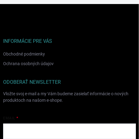
Z
á
p
ä
t
i
INFORMÁCIE PRE VÁS
e
Obchodné podmienky
Ochrana osobných údajov
ODOBERAŤ NEWSLETTER
Vložte svoj e-mail a my Vám budeme zasielať informácie o nových
produktoch na našom e-shope.
EMAIL