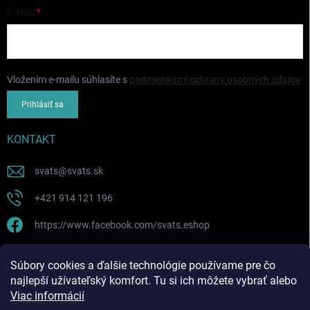
EMAIL
Vložením e-mailu súhlasíte s
podmienkami ochrany osobných údajov
Prihlásiť sa
KONTAKT
svats
@
svats.sk
+421 914 121 196
https://www.facebook.com/svats.eshop
PRIJÍMAME ONLINE PLATBY
Súbory cookies a ďalšie technológie používame pre čo
najlepší užívateľský komfort. Tu si ich môžete vybrať alebo
Viac informácií