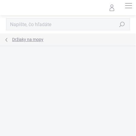
Prejsť
na
obsah
Hľadať
Držiaky na mopy