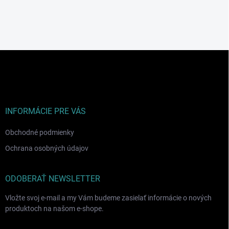
Z
á
p
ä
t
i
INFORMÁCIE PRE VÁS
e
Obchodné podmienky
Ochrana osobných údajov
ODOBERAŤ NEWSLETTER
Vložte svoj e-mail a my Vám budeme zasielať informácie o nových
produktoch na našom e-shope.