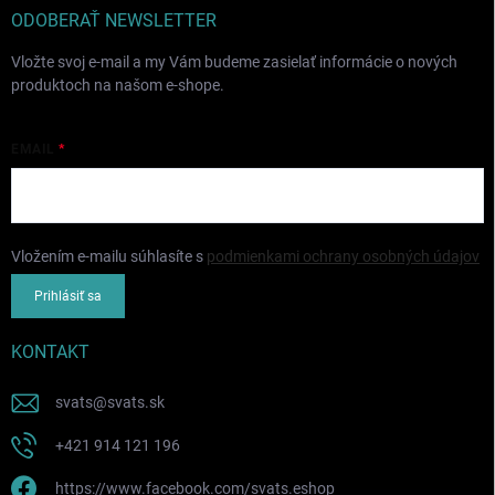
ODOBERAŤ NEWSLETTER
Vložte svoj e-mail a my Vám budeme zasielať informácie o nových
produktoch na našom e-shope.
EMAIL
Vložením e-mailu súhlasíte s
podmienkami ochrany osobných údajov
Prihlásiť sa
KONTAKT
svats
@
svats.sk
+421 914 121 196
https://www.facebook.com/svats.eshop