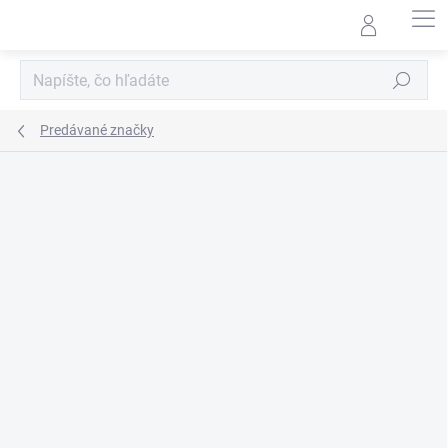
Prejsť
na
obsah
Hľadať
Predávané značky