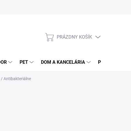
PRÁZDNY KOŠÍK
NÁKUPNÝ
KOŠÍK
OOR
PET
DOM A KANCELÁRIA
POTRAVINY
/ Antibakteriálne