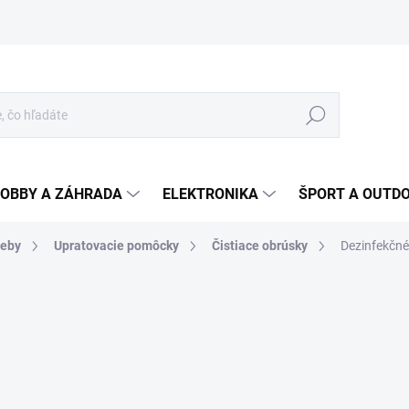
Hľadať
OBBY A ZÁHRADA
ELEKTRONIKA
ŠPORT A OUTD
reby
Upratovacie pomôcky
Čistiace obrúsky
Dezinfekčné 