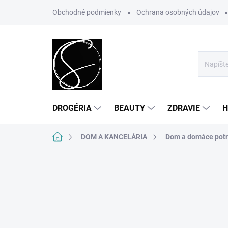
Prejsť
Obchodné podmienky
Ochrana osobných údajov
na
obsah
DROGÉRIA
BEAUTY
ZDRAVIE
H
Domov
DOM A KANCELÁRIA
Dom a domáce pot