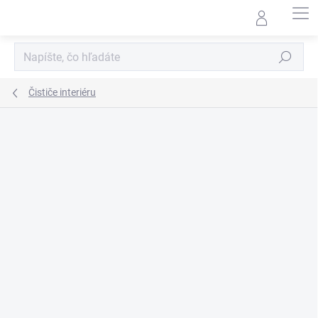
Prejsť
na
obsah
Hľadať
Čističe interiéru